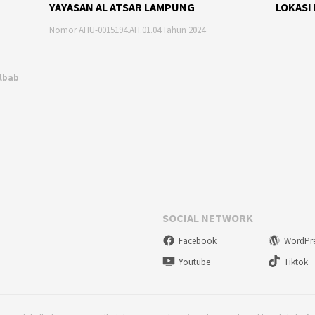
YAYASAN AL ATSAR LAMPUNG
LOKASI
Nomor AHU-0015194.AH.01.04.Tahun 2024
Albab
SOCIAL NETWORK
Facebook
WordPr
Youtube
Tiktok