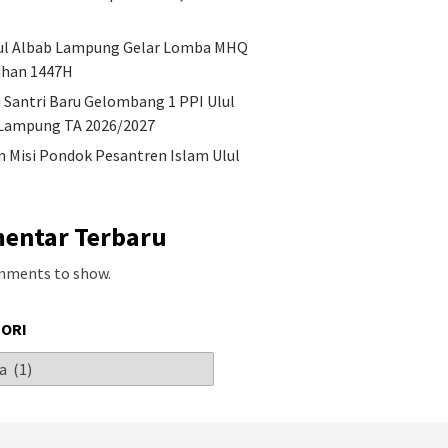
ul Albab Lampung Gelar Lomba MHQ
han 1447H
Penetap
an Misi Pondok
Keutamaan Hari Tasyrik:
i Santri Baru Gelombang 1 PPI Ulul
PPI Ulu
ren Islam Ulul Albab
Amalan, Doa, dan Hukum
Shalat I
Puasa di Tanggal 11–13
Lampung TA 2026/2027
2026
Dzulhijjah
an Misi Pondok Pesantren Islam Ulul
entar Terbaru
mments to show.
ORI