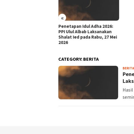
«
Penetapan Idul Adha 2026:
tamaan Hari Tasyrik:
PPI Ulul Albab Laksanakan
lan, Doa, dan Hukum
Shalat Ied pada Rabu, 27 Mei
sa di Tanggal 11–13
2026
lhijjah
CATEGORY:
BERITA
BERITA
Pene
Laks
Hasil
semin