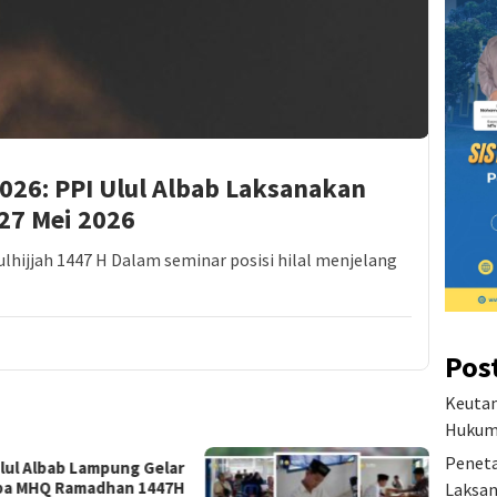
026: PPI Ulul Albab Laksanakan
 27 Mei 2026
ulhijjah 1447 H Dalam seminar posisi hilal menjelang
Pos
Keutam
Hukum 
Peneta
Ulul Albab Lampung Gelar
a MHQ Ramadhan 1447H
Laksan