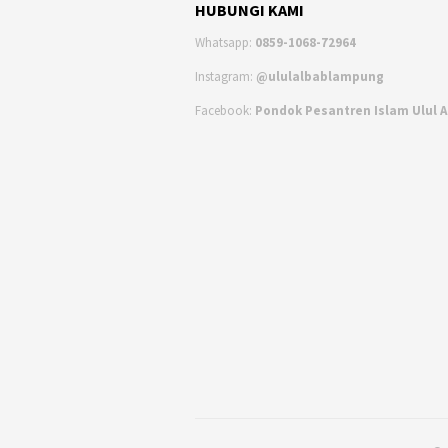
HUBUNGI KAMI
Whatsapp:
0859-1068-72964
Instagram:
@ululalbablampung
Facebook:
Pondok Pesantren Islam Ulul 