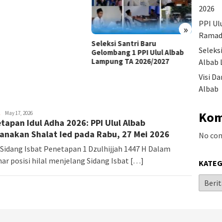
2026
PPI Ul
»
Ramad
Seleksi Santri Baru
Visi D
Seleks
Gelombang 1 PPI Ulul Albab
Pesant
Lampung TA 2026/2027
Albab 
Visi D
Albab
Kom
May 17, 2026
tapan Idul Adha 2026: PPI Ulul Albab
anakan Shalat Ied pada Rabu, 27 Mei 2026
No co
 Sidang Isbat Penetapan 1 Dzulhijjah 1447 H Dalam
ar posisi hilal menjelang Sidang Isbat […]
KATEG