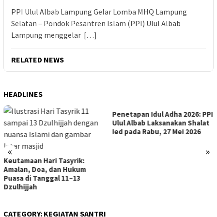
PPI Ulul Albab Lampung Gelar Lomba MHQ Lampung
Selatan – Pondok Pesantren Islam (PPI) Ulul Albab
Lampung menggelar […]
RELATED NEWS
HEADLINES
Penetapan Idul Adha 2026: PPI
Ulul Albab Laksanakan Shalat
Ied pada Rabu, 27 Mei 2026
«
»
 Hari Tasyrik:
oa, dan Hukum
PPI Ulul 
Tanggal 11–13
Lomba MH
CATEGORY:
KEGIATAN SANTRI