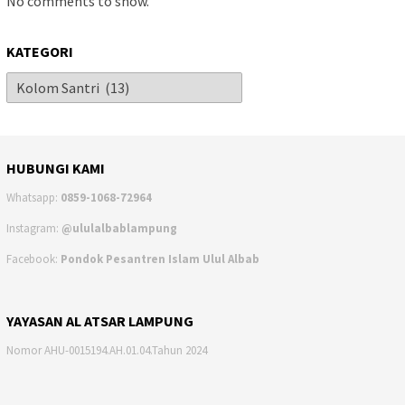
No comments to show.
KATEGORI
HUBUNGI KAMI
Whatsapp:
0859-1068-72964
Instagram:
@ululalbablampung
Facebook:
Pondok Pesantren Islam Ulul Albab
YAYASAN AL ATSAR LAMPUNG
Nomor AHU-0015194.AH.01.04.Tahun 2024