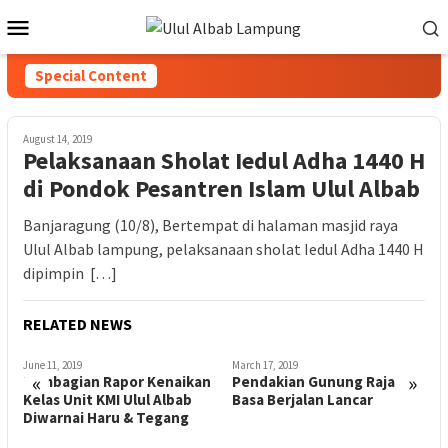
Special Content
August 14, 2019
Pelaksanaan Sholat Iedul Adha 1440 H
di Pondok Pesantren Islam Ulul Albab
Banjaragung (10/8), Bertempat di halaman masjid raya
Ulul Albab lampung, pelaksanaan sholat Iedul Adha 1440 H
dipimpin […]
RELATED NEWS
June 11, 2019
March 17, 2019
D
«
»
Pembagian Rapor Kenaikan
Pendakian Gunung Raja
K
Kelas Unit KMI Ulul Albab
Basa Berjalan Lancar
U
Diwarnai Haru & Tegang
S