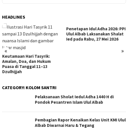
HEADLINES
Penetapan Idul Adha 2026: PPI
Ulul Albab Laksanakan Shalat
Ied pada Rabu, 27 Mei 2026
«
»
Keutamaan Hari Tasyrik:
Amalan, Doa, dan Hukum
Puasa di Tanggal 11–13
Dzulhijjah
CATEGORY:
KOLOM SANTRI
Pelaksanaan Sholat Iedul Adha 1440 H di
Pondok Pesantren Islam Ulul Albab
Pembagian Rapor Kenaikan Kelas Unit KMI Ulul
Albab Diwarnai Haru & Tegang