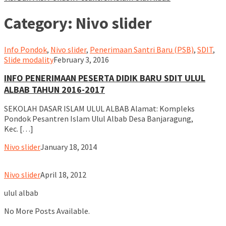
Category:
Nivo slider
Info Pondok
,
Nivo slider
,
Penerimaan Santri Baru (PSB)
,
SDIT
,
ululalbablampung
Slide modality
February 3, 2016
INFO PENERIMAAN PESERTA DIDIK BARU SDIT ULUL
ALBAB TAHUN 2016-2017
SEKOLAH DASAR ISLAM ULUL ALBAB Alamat: Kompleks
Pondok Pesantren Islam Ulul Albab Desa Banjaragung,
Kec. […]
ululalbablampung
Nivo slider
January 18, 2014
ululalbablampung
Nivo slider
April 18, 2012
ulul albab
No More Posts Available.