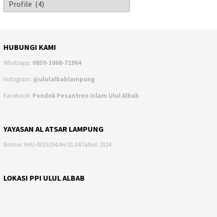
HUBUNGI KAMI
Whatsapp:
0859-1068-72964
Instagram:
@ululalbablampung
Facebook:
Pondok Pesantren Islam Ulul Albab
YAYASAN AL ATSAR LAMPUNG
Nomor AHU-0015194.AH.01.04.Tahun 2024
LOKASI PPI ULUL ALBAB