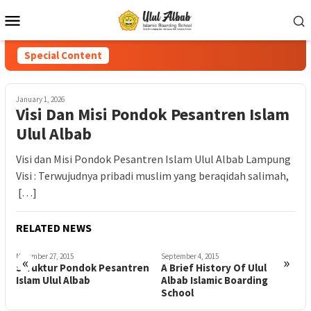
Special Content
January 1, 2026
Visi Dan Misi Pondok Pesantren Islam
Ulul Albab
Visi dan Misi Pondok Pesantren Islam Ulul Albab Lampung
Visi : Terwujudnya pribadi muslim yang beraqidah salimah,
[…]
RELATED NEWS
September 4, 2015
March 7, 2015
N
«
»
n
A Brief History Of Ulul
Sejarah Pondok Pesantren
S
Albab Islamic Boarding
Islam Ulul Albab
I
School