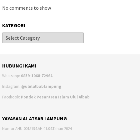
No comments to show.
KATEGORI
HUBUNGI KAMI
Whatsapp:
0859-1068-72964
Instagram:
@ululalbablampung
Facebook:
Pondok Pesantren Islam Ulul Albab
YAYASAN AL ATSAR LAMPUNG
Nomor AHU-0015194.AH.01.04.Tahun 2024