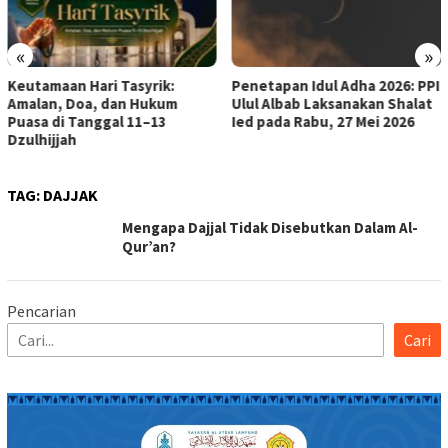
«
»
maan Hari Tasyrik:
Penetapan Idul Adha 2026: PPI
n, Doa, dan Hukum
Ulul Albab Laksanakan Shalat
 di Tanggal 11–13
Ied pada Rabu, 27 Mei 2026
jjah
TAG:
DAJJAK
Mengapa Dajjal Tidak Disebutkan Dalam Al-
Qur’an?
Pencarian
Cari