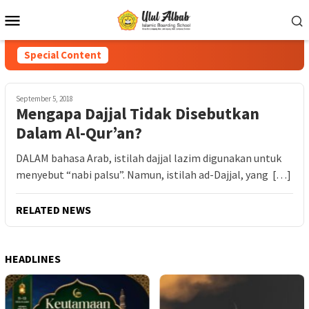
Special Content
September 5, 2018
Mengapa Dajjal Tidak Disebutkan
Dalam Al-Qur’an?
DALAM bahasa Arab, istilah dajjal lazim digunakan untuk
menyebut “nabi palsu”. Namun, istilah ad-Dajjal, yang […]
RELATED NEWS
HEADLINES
PPI U
Lomb