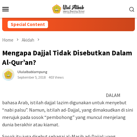
Special Content
Home
Akidah
Mengapa Dajjal Tidak Disebutkan Dalam
Al-Qur’an?
Ululalbablampung
September 5, 2018
403 Views
DALAM
bahasa Arab, istilah dajjal lazim digunakan untuk menyebut
“nabi palsu”. Namun, istilah ad-Dajjal, yang dimaksudkan di sini
merujuk pada sosok “pembohong” yang muncul menjelang
dunia berakhir atau kiamat.
Sosok itu juga disebut sebagai al-Masih ad-Dajjal; yang