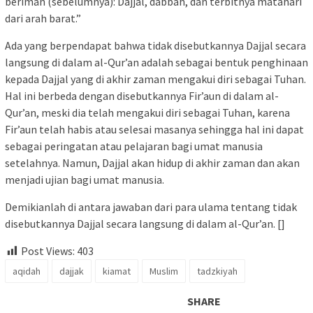
beriman (sebelumnya): Dajjal, dâbbah, dan terbitnya matahari
dari arah barat.”
Ada yang berpendapat bahwa tidak disebutkannya Dajjal secara
langsung di dalam al-Qur’an adalah sebagai bentuk penghinaan
kepada Dajjal yang di akhir zaman mengakui diri sebagai Tuhan.
Hal ini berbeda dengan disebutkannya Fir’aun di dalam al-
Qur’an, meski dia telah mengakui diri sebagai Tuhan, karena
Fir’aun telah habis atau selesai masanya sehingga hal ini dapat
sebagai peringatan atau pelajaran bagi umat manusia
setelahnya. Namun, Dajjal akan hidup di akhir zaman dan akan
menjadi ujian bagi umat manusia.
Demikianlah di antara jawaban dari para ulama tentang tidak
disebutkannya Dajjal secara langsung di dalam al-Qur’an. []
Post Views:
403
aqidah
dajjak
kiamat
Muslim
tadzkiyah
SHARE