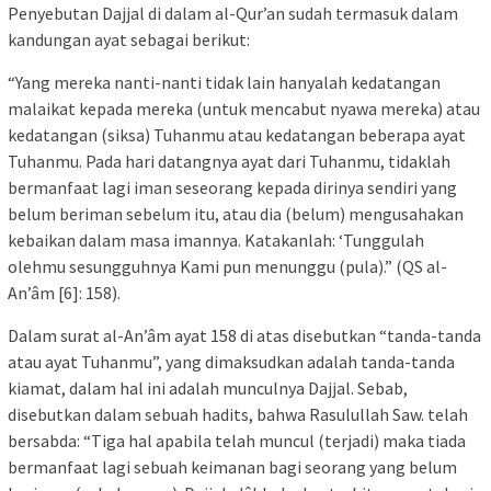
Penyebutan Dajjal di dalam al-Qur’an sudah termasuk dalam
kandungan ayat sebagai berikut:
“Yang mereka nanti-nanti tidak lain hanyalah kedatangan
malaikat kepada mereka (untuk mencabut nyawa mereka) atau
kedatangan (siksa) Tuhanmu atau kedatangan beberapa ayat
Tuhanmu. Pada hari datangnya ayat dari Tuhanmu, tidaklah
bermanfaat lagi iman seseorang kepada dirinya sendiri yang
belum beriman sebelum itu, atau dia (belum) mengusahakan
kebaikan dalam masa imannya. Katakanlah: ‘Tunggulah
olehmu sesungguhnya Kami pun menunggu (pula).” (QS al-
An’âm [6]: 158).
Dalam surat al-An’âm ayat 158 di atas disebutkan “tanda-tanda
atau ayat Tuhanmu”, yang dimaksudkan adalah tanda-tanda
kiamat, dalam hal ini adalah munculnya Dajjal. Sebab,
disebutkan dalam sebuah hadits, bahwa Rasulullah Saw. telah
bersabda: “Tiga hal apabila telah muncul (terjadi) maka tiada
bermanfaat lagi sebuah keimanan bagi seorang yang belum