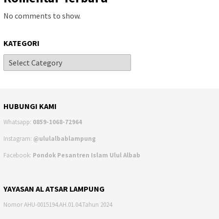
No comments to show.
KATEGORI
HUBUNGI KAMI
Whatsapp:
0859-1068-72964
Instagram:
@ululalbablampung
Facebook:
Pondok Pesantren Islam Ulul Albab
YAYASAN AL ATSAR LAMPUNG
Nomor AHU-0015194.AH.01.04.Tahun 2024