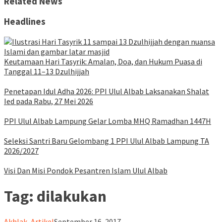
Related News
Headlines
Keutamaan Hari Tasyrik: Amalan, Doa, dan Hukum Puasa di
Tanggal 11–13 Dzulhijjah
Penetapan Idul Adha 2026: PPI Ulul Albab Laksanakan Shalat
Ied pada Rabu, 27 Mei 2026
PPI Ulul Albab Lampung Gelar Lomba MHQ Ramadhan 1447H
Seleksi Santri Baru Gelombang 1 PPI Ulul Albab Lampung TA
2026/2027
Visi Dan Misi Pondok Pesantren Islam Ulul Albab
Tag:
dilakukan
ululalbablampung
Akhlak
,
Artikel
September 16, 2017