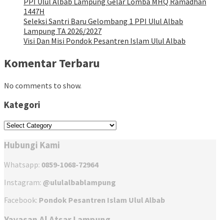
PPI Ulul Albab Lampung Gelar Lomba MHQ Ramadhan
1447H
Seleksi Santri Baru Gelombang 1 PPI Ulul Albab
Lampung TA 2026/2027
Visi Dan Misi Pondok Pesantren Islam Ulul Albab
Komentar Terbaru
No comments to show.
Kategori
Kategori
Hubungi Kami
Whatsapp:
0859-1068-72964
Instagram:
@ululalbablampung
Facebook:
Pondok Pesantren Islam Ulul Albab
Yayasan Al Atsar Lampung