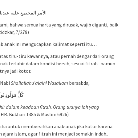
الأمر المجتمع عليه عندنا
mi, bahwa semua harta yang dirusak, wajib diganti, baik
idzkar, 7/279)
ebab anak ini mengucapkan kalimat seperti itu…
tas tiru-tiru kawannya, atau pernah dengar dari orang
anak terlahir dalam kondisi bersih, sesuai fitrah.. namun
ya jadi kotor.
 Nabi
Shallallahu’alaihi Wasallam
bersabda,
كُلُّ مَوْلُودٍ يُولَ
ahir dalam keadaan fitrah. Orang tuanya lah yang
(HR. Bukhari 1385 & Muslim 6926).
saha untuk membersihkan anak-anak jika kotor karena
jara islam, agar fitrah ini menjadi semakin indah..