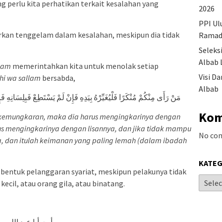
g perlu kita perhatikan terkait kesalahan yang
2026
PPI Ul
iarkan tenggelam dalam kesalahan, meskipun dia tidak
Ramad
Seleks
Albab 
llam
memerintahkan kita untuk menolak setiap
Visi D
ihi wa sallam
bersabda,
Albab
مَنْ رَأَى مِنْكُمْ مُنْكَرًا فَلْيُغَيِّرْهُ بِيَدِهِ فَإِنْ لَمْ يَسْتَطِعْ فَبِلِسَانِهِ ف
Kom
t kemungkaran, maka dia harus mengingkarinya dengan
us mengingkarinya dengan lisannya, dan jika tidak mampu
No co
a, dan itulah keimanan yang paling lemah (dalam ibadah
KATEG
entuk pelanggaran syariat, meskipun pelakunya tidak
kecil, atau orang gila, atau binatang.
رأيت أبا عبد الله 