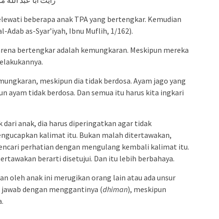
ewati beberapa anak TPA yang bertengkar. Kemudian
Adab as-Syar’iyah, Ibnu Muflih, 1/162).
arena bertengkar adalah kemungkaran. Meskipun mereka
melakukannya.
mungkaran, meskipun dia tidak berdosa. Ayam jago yang
n ayam tidak berdosa. Dan semua itu harus kita ingkari
k dari anak, dia harus diperingatkan agar tidak
engucapkan kalimat itu. Bukan malah ditertawakan,
ncari perhatian dengan mengulang kembali kalimat itu.
ertawakan berarti disetujui. Dan itu lebih berbahaya.
kan oleh anak ini merugikan orang lain atau ada unsur
 jawab dengan menggantinya (
dhiman
), meskipun
a.