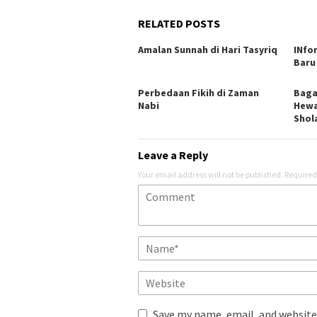
RELATED POSTS
Amalan Sunnah di Hari Tasyriq
INfo
Baru 
Perbedaan Fikih di Zaman
Baga
Nabi
Hewa
Shol
Leave a Reply
Your email address will not be published.
Required
Save my name, email, and website 