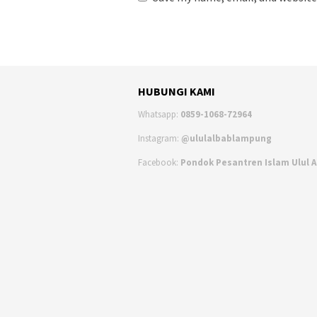
HUBUNGI KAMI
Whatsapp:
0859-1068-72964
Instagram:
@ululalbablampung
Facebook:
Pondok Pesantren Islam Ulul 