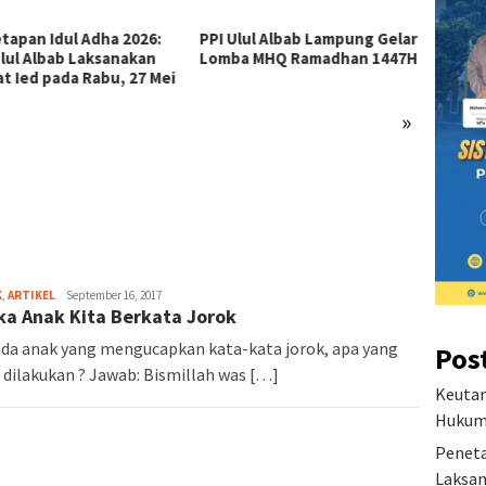
Ulul Albab Lampung Gelar
Seleksi Santri Baru
Visi D
ba MHQ Ramadhan 1447H
Gelombang 1 PPI Ulul Albab
Pesant
Lampung TA 2026/2027
»
K
,
ARTIKEL
September 16, 2017
ka Anak Kita Berkata Jorok
ada anak yang mengucapkan kata-kata jorok, apa yang
Pos
 dilakukan ? Jawab: Bismillah was […]
Keutam
Hukum 
Peneta
Laksan