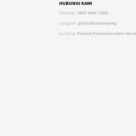
HUBUNGI KAMI
Whatsapp:
0859-1068-72964
Instagram:
@ululalbablampung
Facebook:
Pondok Pesantren Islam Ulul 