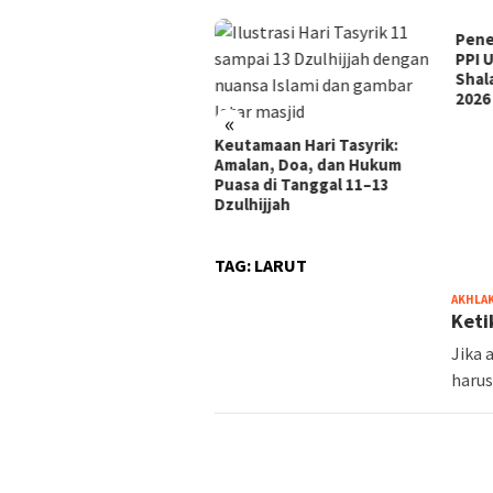
Penetapan Idul Adha 2026:
PPI 
PPI Ulul Albab Laksanakan
Lom
Shalat Ied pada Rabu, 27 Mei
2026
«
tamaan Hari Tasyrik:
alan, Doa, dan Hukum
sa di Tanggal 11–13
lhijjah
TAG:
LARUT
AKHLA
Keti
Jika 
harus