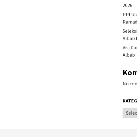
2026
PPI Ul
Ramad
Seleks
Albab 
Visi D
Albab
Kom
No co
KATEG