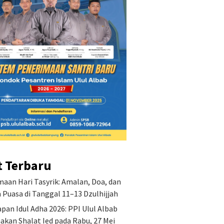
an Misi Pondok
Penetap
ren Islam Ulul Albab
PPI Ulu
Shalat 
2026
Keutamaan Hari Tasyrik:
Amalan, Doa, dan Hukum
Puasa di Tanggal 11–13
Dzulhijjah
t Terbaru
aan Hari Tasyrik: Amalan, Doa, dan
Puasa di Tanggal 11–13 Dzulhijjah
pan Idul Adha 2026: PPI Ulul Albab
akan Shalat Ied pada Rabu, 27 Mei