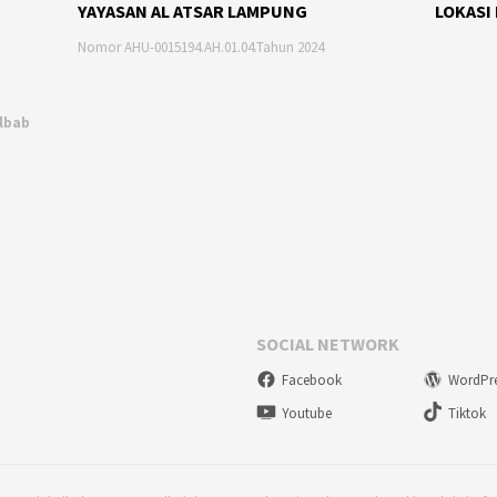
YAYASAN AL ATSAR LAMPUNG
LOKASI
Nomor AHU-0015194.AH.01.04.Tahun 2024
Albab
SOCIAL NETWORK
Facebook
WordPr
Youtube
Tiktok