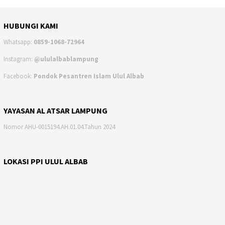
HUBUNGI KAMI
Whatsapp:
0859-1068-72964
Instagram:
@ululalbablampung
Facebook:
Pondok Pesantren Islam Ulul Albab
YAYASAN AL ATSAR LAMPUNG
Nomor AHU-0015194.AH.01.04.Tahun 2024
LOKASI PPI ULUL ALBAB