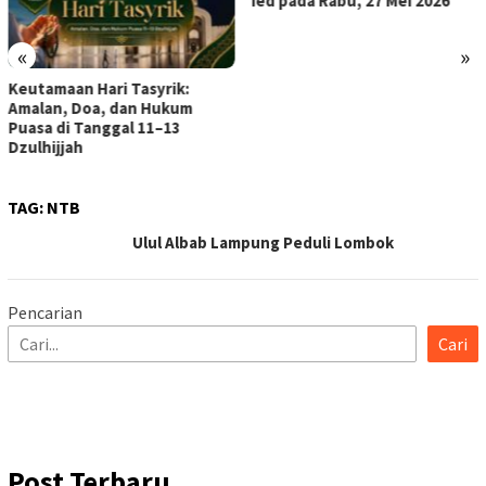
Ied pada Rabu, 27 Mei 2026
«
»
Keutamaan Hari Tasyrik:
Amalan, Doa, dan Hukum
Puasa di Tanggal 11–13
Dzulhijjah
TAG:
NTB
Ulul Albab Lampung Peduli Lombok
Pencarian
Cari
Post Terbaru