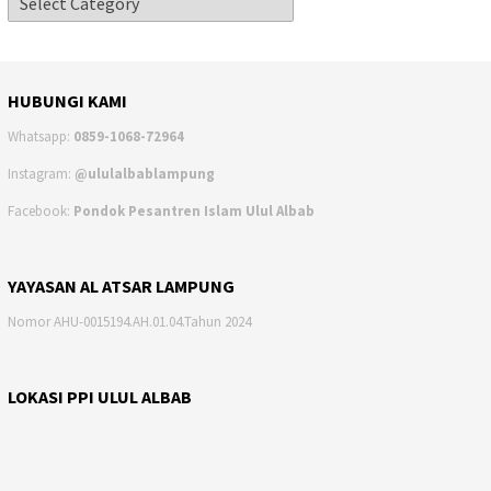
HUBUNGI KAMI
Whatsapp:
0859-1068-72964
Instagram:
@ululalbablampung
Facebook:
Pondok Pesantren Islam Ulul Albab
YAYASAN AL ATSAR LAMPUNG
Nomor AHU-0015194.AH.01.04.Tahun 2024
LOKASI PPI ULUL ALBAB