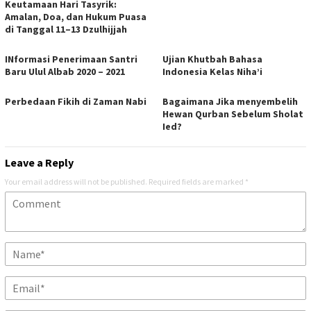
Keutamaan Hari Tasyrik:
Amalan, Doa, dan Hukum Puasa
di Tanggal 11–13 Dzulhijjah
INformasi Penerimaan Santri
Ujian Khutbah Bahasa
Baru Ulul Albab 2020 – 2021
Indonesia Kelas Niha’i
Perbedaan Fikih di Zaman Nabi
Bagaimana Jika menyembelih
Hewan Qurban Sebelum Sholat
Ied?
Leave a Reply
Your email address will not be published.
Required fields are marked
*