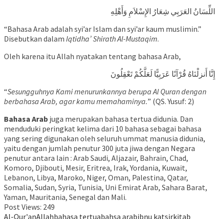
اللِّسَانُ العَرَبِي شِعَارُ الإِسْلاَمِ وَأَهْلِهِ
“Bahasa Arab adalah syi’ar Islam dan syi’ar kaum muslimin.”
Disebutkan dalam
Iqtidha’ Shirath Al-Mustaqim
.
Oleh karena itu Allah nyatakan tentang bahasa Arab,
إِنَّا أَنزلْنَاهُ قُرْآنًا عَرَبِيًّا لَعَلَّكُمْ تَعْقِلُونَ
“
Sesungguhnya Kami menurunkannya berupa Al Quran dengan
berbahasa Arab, agar kamu memahaminya.
” (QS. Yusuf: 2)
Bahasa Arab
juga merupakan bahasa tertua didunia. Dan
menduduki peringkat kelima dari 10 bahasa sebagai bahasa
yang sering digunakan oleh seluruh ummat manusia didunia,
yaitu dengan jumlah penutur 300 juta jiwa dengan Negara
penutur antara lain : Arab Saudi, Aljazair, Bahrain, Chad,
Komoro, Djibouti, Mesir, Eritrea, Irak, Yordania, Kuwait,
Lebanon, Libya, Maroko, Niger, Oman, Palestina, Qatar,
Somalia, Sudan, Syria, Tunisia, Uni Emirat Arab, Sahara Barat,
Yaman, Mauritania, Senegal dan Mali.
Post Views:
249
Al-Qur'an
Allah
bahasa tertua
bahsa arab
ibnu katsir
kitab