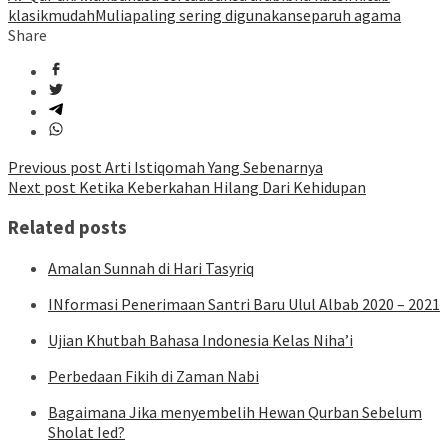
klasik
mudah
Mulia
paling sering digunakan
separuh agama
Share
Post
Previous post
Arti Istiqomah Yang Sebenarnya
Next post
Ketika Keberkahan Hilang Dari Kehidupan
navigation
Related posts
Amalan Sunnah di Hari Tasyriq
INformasi Penerimaan Santri Baru Ulul Albab 2020 – 2021
Ujian Khutbah Bahasa Indonesia Kelas Niha’i
Perbedaan Fikih di Zaman Nabi
Bagaimana Jika menyembelih Hewan Qurban Sebelum
Sholat Ied?