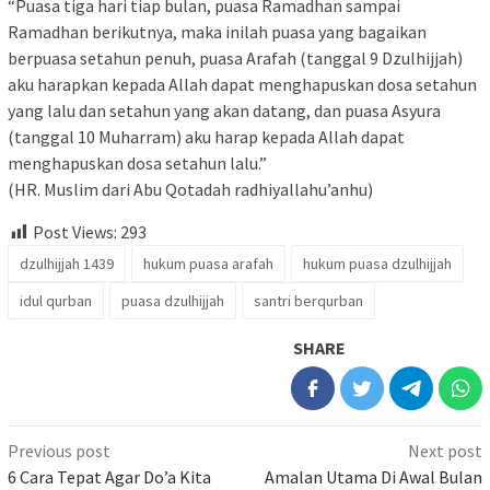
“Puasa tiga hari tiap bulan, puasa Ramadhan sampai
Ramadhan berikutnya, maka inilah puasa yang bagaikan
berpuasa setahun penuh, puasa Arafah (tanggal 9 Dzulhijjah)
aku harapkan kepada Allah dapat menghapuskan dosa setahun
yang lalu dan setahun yang akan datang, dan puasa Asyura
(tanggal 10 Muharram) aku harap kepada Allah dapat
menghapuskan dosa setahun lalu.”
(HR. Muslim dari Abu Qotadah radhiyallahu’anhu)
Post Views:
293
dzulhijjah 1439
hukum puasa arafah
hukum puasa dzulhijjah
idul qurban
puasa dzulhijjah
santri berqurban
SHARE
Previous post
Next post
6 Cara Tepat Agar Do’a Kita
Amalan Utama Di Awal Bulan