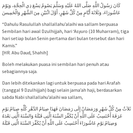
كَانَ رَسُولُ اللَّهِ صَلَّى اللهُ عَلَيْهِ وَسَلَّمَ يَصُومُ تِسْعَ ذِي الْحِجَّةِ، وَيَوْمَ
عَاشُورَاءَ، وَثَلَاثَةَ أَيَّامٍ مِنْ كُلِّ شَهْرٍ، أَوَّلَ اثْنَيْنِ مِنَ الشَّهْرِ وَالْخَمِيسَ
“Dahulu Rasulullah shallallahu’alaihi wa sallam berpuasa
Sembilan hari awal Dzulhijjah, hari ‘Asyuro (10 Muharram), tiga
hari setiap bulan Senin pertama dari bulan tersebut dan hari
Kamis.”
[HR. Abu Daud, Shahih]
Boleh melakukan puasa ini sembilan hari penuh atau
sebagiannya saja.
Dan lebih ditekankan lagi untuk berpuasa pada hari Arafah
(tanggal 9 Dzulhijjah) bagi selain jama’ah haji, berdasarkan
sabda Nabi shallallahu’alaihi wa sallam,
ثَلاَثٌ مِنْ كُلِّ شَهْرٍ وَرَمَضَانُ إِلَى رَمَضَانَ فَهَذَا صِيَامُ الدَّهْرِ كُلِّهِ صِيَامُ يَوْمِ
عَرَفَةَ أَحْتَسِبُ عَلَى اللَّهِ أَنْ يُكَفِّرَ السَّنَةَ الَّتِى قَبْلَهُ وَالسَّنَةَ الَّتِى بَعْدَهُ
وَصِيَامُ يَوْمِ عَاشُورَاءَ أَحْتَسِبُ عَلَى اللَّهِ أَنْ يُكَفِّرَ السَّنَةَ الَّتِى قَبْلَهُ