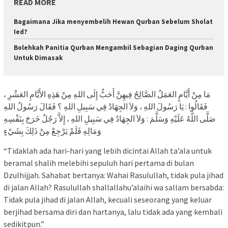
READ MORE
Bagaimana Jika menyembelih Hewan Qurban Sebelum Sholat
Ied?
Bolehkah Panitia Qurban Mengambil Sebagian Daging Qurban
Untuk Dimasak
مَا مِنْ أَيَّامٍ العَمَلُ الصَّالِحُ فِيهِنَّ أَحَبُّ إِلَى اللهِ مِنْ هَذِهِ الأَيَّامِ العَشْرِ ،
فَقَالُوا : يَا رَسُولَ اللهِ ، وَلاَ الجِهَادُ فِي سَبِيلِ اللهِ ؟ فَقَالَ رَسُولُ اللهِ
صَلَّى اللَّهُ عَلَيْهِ وَسَلَّمَ : وَلاَ الجِهَادُ فِي سَبِيلِ اللهِ ، إِلاَّ رَجُلٌ خَرَجَ بِنَفْسِهِ
وَمَالِهِ فَلَمْ يَرْجِعْ مِنْ ذَلِكَ بِشَيْءٍ
“Tidaklah ada hari-hari yang lebih dicintai Allah ta’ala untuk
beramal shalih melebihi sepuluh hari pertama di bulan
Dzulhijjah. Sahabat bertanya: Wahai Rasulullah, tidak pula jihad
di jalan Allah? Rasulullah shallallahu’alaihi wa sallam bersabda:
Tidak pula jihad di jalan Allah, kecuali seseorang yang keluar
berjihad bersama diri dan hartanya, lalu tidak ada yang kembali
sedikitpun.”