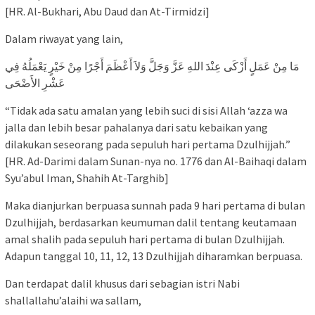
[HR. Al-Bukhari, Abu Daud dan At-Tirmidzi]
Dalam riwayat yang lain,
مَا مِنْ عَمَلٍ أَزْكَى عِنْدَ اللهِ عَزَّ وَجَلَّ وَلاَ أَعْظَمَ أَجْرًا مِنْ خَيْرٍ يَعْمَلُهُ فِي
عَشْرِ الأَضْحَى
“Tidak ada satu amalan yang lebih suci di sisi Allah ‘azza wa
jalla dan lebih besar pahalanya dari satu kebaikan yang
dilakukan seseorang pada sepuluh hari pertama Dzulhijjah.”
[HR. Ad-Darimi dalam Sunan-nya no. 1776 dan Al-Baihaqi dalam
Syu’abul Iman, Shahih At-Targhib]
Maka dianjurkan berpuasa sunnah pada 9 hari pertama di bulan
Dzulhijjah, berdasarkan keumuman dalil tentang keutamaan
amal shalih pada sepuluh hari pertama di bulan Dzulhijjah.
Adapun tanggal 10, 11, 12, 13 Dzulhijjah diharamkan berpuasa.
Dan terdapat dalil khusus dari sebagian istri Nabi
shallallahu’alaihi wa sallam,