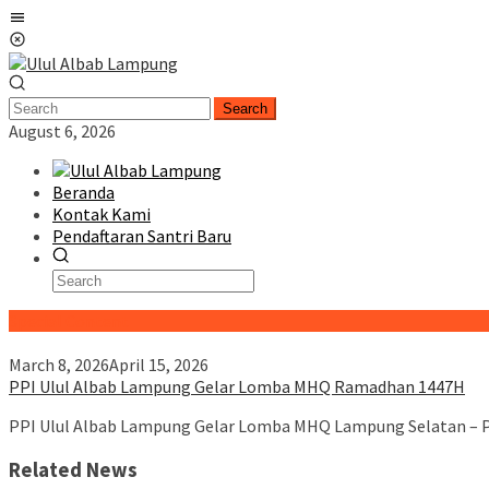
Skip
Mobile
to
Menu
content
Search
August 6, 2026
Beranda
Kontak Kami
Pendaftaran Santri Baru
Special Content
March 8, 2026
April 15, 2026
PPI Ulul Albab Lampung Gelar Lomba MHQ Ramadhan 1447H
PPI Ulul Albab Lampung Gelar Lomba MHQ Lampung Selatan – 
Related News