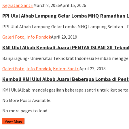
Muhammad
Kegiatan Santri
March 8, 2026
April 15, 2026
Shofwan
PPI Ulul Albab Lampung Gelar Lomba MHQ Ramadhan 
PPI Ulul Albab Lampung Gelar Lomba MHQ Lampung Selatan – P
ululalbablampung
Galeri Foto
,
Info Pondok
April 29, 2019
KMI Ulul Albab Kembali Juarai PENTAS ISLAMI XII Tekno
Banjaragung- Universitas Teknokrat Indonesia kembali mengg
ululalbablampung
Galeri Foto
,
Info Pondok
,
Kolom Santri
April 23, 2018
Kembali KMI Ulul Albab Juarai Beberapa Lomba di Pent
KMI UlulAlbab mendelegasikan beberapa santri untuk ikut serta
No More Posts Available.
No more pages to load.
View More